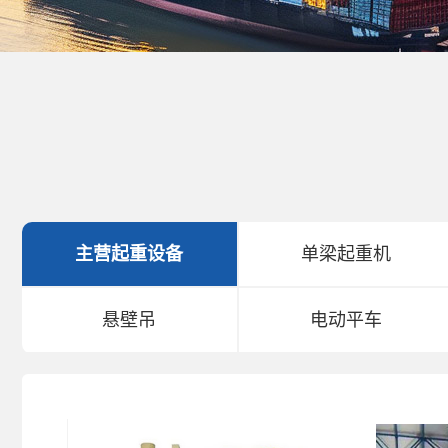
主营起重设备
单梁起重机
悬壁吊
电动平车