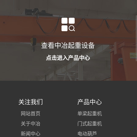
查看中冶起重设备
点击进入产品中心
关注我们
产品中心
网站首页
单梁起重机
关于中冶
门式起重机
新闻中心
电动葫芦