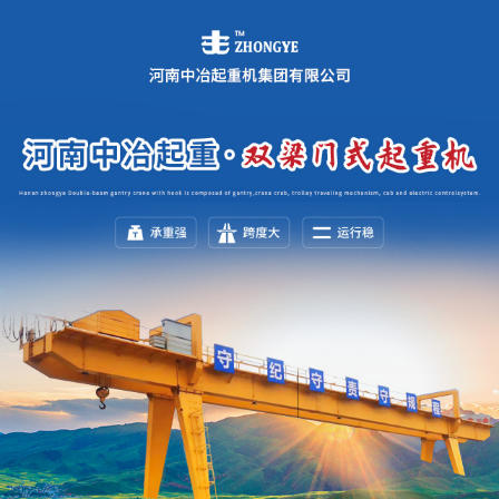
网站首页
单梁起重机
双梁起重机
门式起重机
吸料天车
电动葫芦
悬壁吊
电动平车
架桥机