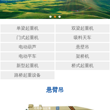
新型起重机
桥式起重机
单梁起重机
双梁起重机
路桥起重设备
门式起重机
吸料天车
电动葫芦
悬壁吊
电动平车
架桥机
新型起重机
桥式起重机
路桥起重设备
悬臂吊