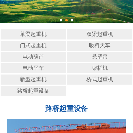
新型起重机
桥式起重机
单梁起重机
双梁起重机
路桥起重设备
门式起重机
吸料天车
电动葫芦
悬壁吊
电动平车
架桥机
新型起重机
桥式起重机
路桥起重设备
路桥起重设备