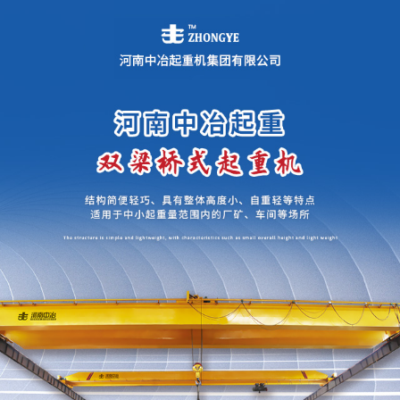
网站首页
单梁起重机
双梁起重机
门式起重机
吸料天车
电动葫芦
悬壁吊
电动平车
架桥机